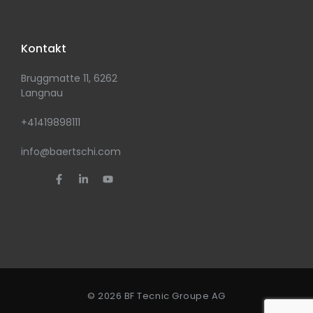
Kontakt
Bruggmatte 11, 6262
Langnau
+41419898111
info@baertschi.com
© 2026 BF Tecnic Groupe AG