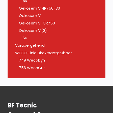
6R
Oekosem V 4R750-30
Oekosem VI
Oekosem VI-8R750
Oekosem VI(2)
6R
Vorübergehend
WECO-Linie Direktsaatgrubber
749 WecoDyn
756 WecoCut
BF Tecnic