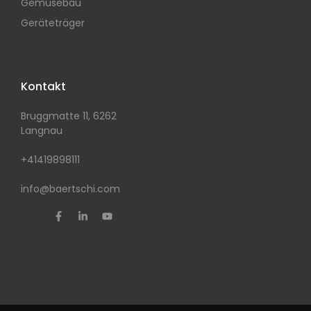
Gemüsebau
Geräteträger
Kontakt
Bruggmatte 11, 6262
Langnau
+41419898111
info@baertschi.com