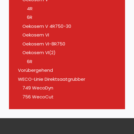
4R
6R
Oekosem V 4R750-30
Oekosem VI
Oekosem VI-8R750
Oekosem VI(2)
6R
Vorübergehend
WECO-Linie Direktsaatgrubber
749 WecoDyn
756 WecoCut