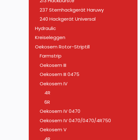
213 Hackbürste
237 Sternhackgerät Haruwy
240 Hackgerät Universal
Hydraulic
Kreiseleggen
Oekosem Rotor-Striptill
Farmstrip
Oekosem III
Oekosem III 0475
Oekosem IV
4R
6R
Oekosem IV 0470
Oekosem IV 0470/0470/4R750
Oekosem V
4R