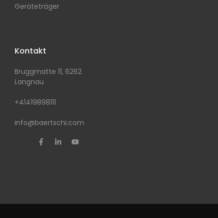
Geräteträger
Kontakt
Bruggmatte 11, 6262
Langnau
+41419898111
info@baertschi.com