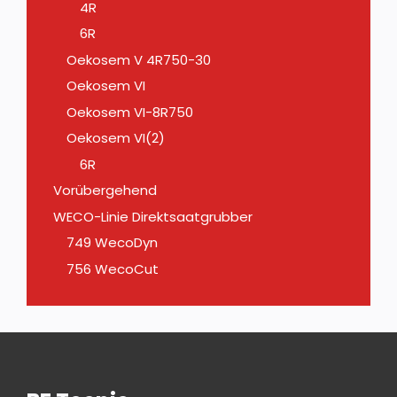
4R
6R
Oekosem V 4R750-30
Oekosem VI
Oekosem VI-8R750
Oekosem VI(2)
6R
Vorübergehend
WECO-Linie Direktsaatgrubber
749 WecoDyn
756 WecoCut