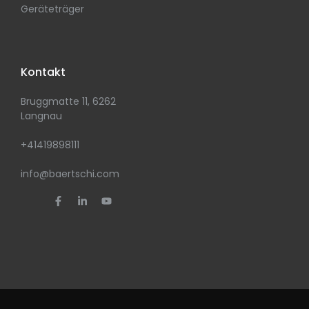
Geräteträger
Kontakt
Bruggmatte 11, 6262
Langnau
+41419898111
info@baertschi.com