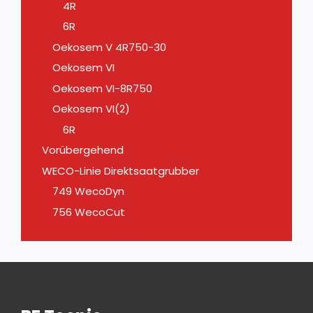
4R
6R
Oekosem V 4R750-30
Oekosem VI
Oekosem VI-8R750
Oekosem VI(2)
6R
Vorübergehend
WECO-Linie Direktsaatgrubber
749 WecoDyn
756 WecoCut