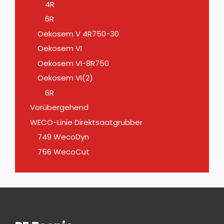
4R
6R
Oekosem V 4R750-30
Oekosem VI
Oekosem VI-8R750
Oekosem VI(2)
6R
Vorübergehend
WECO-Linie Direktsaatgrubber
749 WecoDyn
756 WecoCut