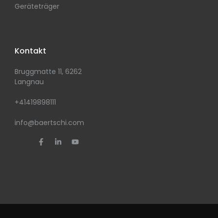
Geräteträger
Kontakt
Bruggmatte 11, 6262
Langnau
+41419898111
info@baertschi.com