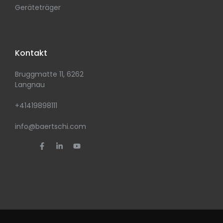
Geräteträger
Kontakt
Bruggmatte 11, 6262
Langnau
+41419898111
info@baertschi.com