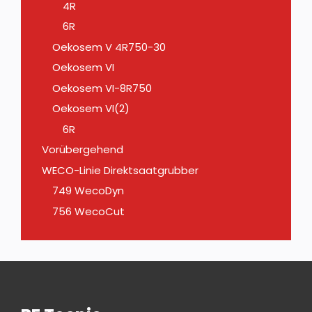
4R
6R
Oekosem V 4R750-30
Oekosem VI
Oekosem VI-8R750
Oekosem VI(2)
6R
Vorübergehend
WECO-Linie Direktsaatgrubber
749 WecoDyn
756 WecoCut