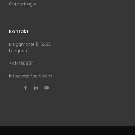
Geräteträger
Kontakt
Bruggmatte 11, 6262
Langnau
+41419898111
info@baertschi.com