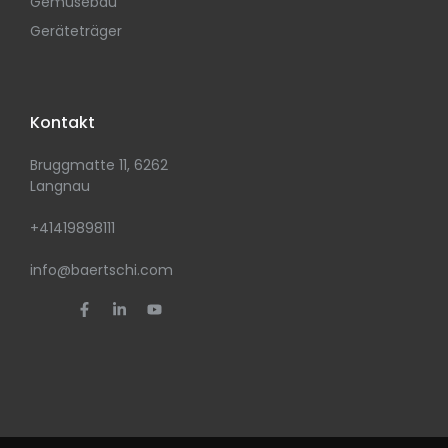
Gemüsebau
Geräteträger
Kontakt
Bruggmatte 11, 6262
Langnau
+41419898111
info@baertschi.com