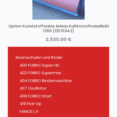
Option Kunststoffwalze Anbau Kultirotor/Kreiselkulti
1350 (221.0134.2)
2,530.00
€
Baumschulen und Roder
400 FOBRO Super HD
402 FOBRO Supermax
404 FOBRO Bindemaschine
407 Oscillator
408 FOBRO Start
418 Pick-Up
FAMOS I, II