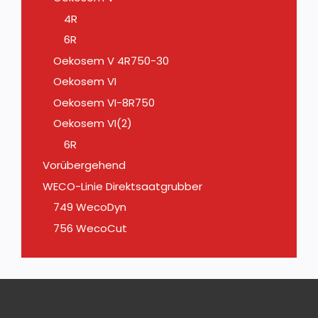
4R
6R
Oekosem V 4R750-30
Oekosem VI
Oekosem VI-8R750
Oekosem VI(2)
6R
Vorübergehend
WECO-Linie Direktsaatgrubber
749 WecoDyn
756 WecoCut