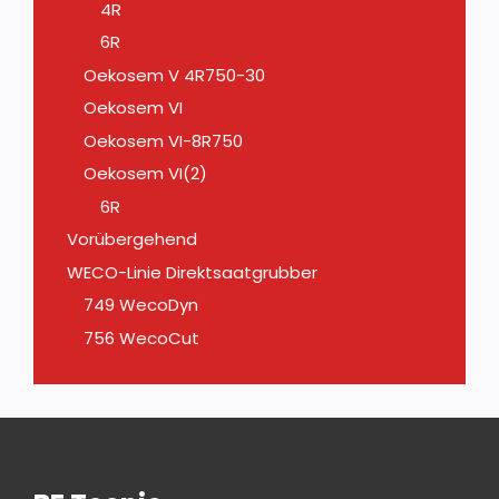
4R
6R
Oekosem V 4R750-30
Oekosem VI
Oekosem VI-8R750
Oekosem VI(2)
6R
Vorübergehend
WECO-Linie Direktsaatgrubber
749 WecoDyn
756 WecoCut