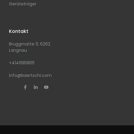
Geräteträger
Kontakt
Bruggmatte 11, 6262
Langnau
+41419898111
info@baertschi.com