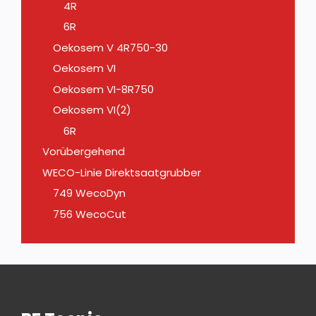
4R
6R
Oekosem V 4R750-30
Oekosem VI
Oekosem VI-8R750
Oekosem VI(2)
6R
Vorübergehend
WECO-Linie Direktsaatgrubber
749 WecoDyn
756 WecoCut