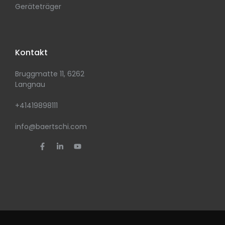
Geräteträger
Kontakt
Bruggmatte 11, 6262
Langnau
+41419898111
info@baertschi.com