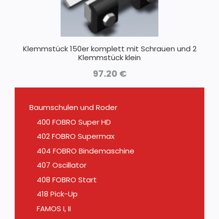
Klemmstück 150er komplett mit Schrauen und 2
Klemmstück klein
97.20
€
Baumschulen und Roder
400 FOBRO Super HD
402 FOBRO Supermax
404 FOBRO Bindemaschine
407 Oscillator
408 FOBRO Start
418 Pick-Up
FAMOS I, II