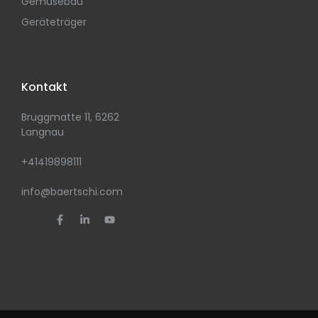
Gemüsebau
Geräteträger
Kontakt
Bruggmatte 11, 6262
Langnau
+41419898111
info@baertschi.com