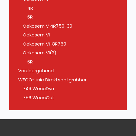
4R
6R
Oekosem V 4R750-30
Oekosem VI
Oekosem VI-8R750
Oekosem VI(2)
6R
Vorübergehend
WECO-Linie Direktsaatgrubber
749 WecoDyn
756 WecoCut