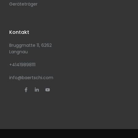
Geräteträger
Kontakt
Bruggmatte 11, 6262
Langnau
+41419898111
info@baertschi.com