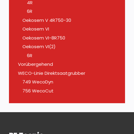
4R
6R
Oekosem V 4R750-30
Oekosem VI
Oekosem VI-8R750
Oekosem VI(2)
6R
Vorübergehend
WECO-Linie Direktsaatgrubber
749 WecoDyn
756 WecoCut