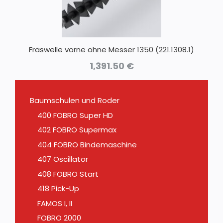
Fräswelle vorne ohne Messer 1350 (221.1308.1)
1,391.50
€
Baumschulen und Roder
400 FOBRO Super HD
402 FOBRO Supermax
404 FOBRO Bindemaschine
407 Oscillator
408 FOBRO Start
418 Pick-Up
FAMOS I, II
FOBRO 2000