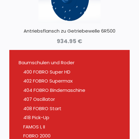
Antriebsflansch zu Getriebewelle 6R500
934.95
€
Baumschulen und Roder
400 FOBRO Super HD
402 FOBRO Supermax
404 FOBRO Bindemaschine
407 Oscillator
408 FOBRO Start
418 Pick-Up
FAMOS I, II
FOBRO 2000