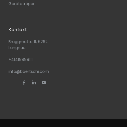
Geräteträger
Kontakt
Bruggmatte 11, 6262
Langnau
+41419898111
info@baertschi.com