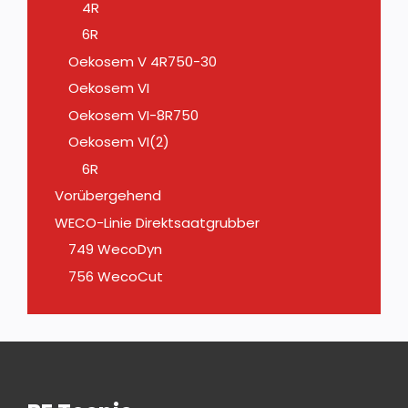
4R
6R
Oekosem V 4R750-30
Oekosem VI
Oekosem VI-8R750
Oekosem VI(2)
6R
Vorübergehend
WECO-Linie Direktsaatgrubber
749 WecoDyn
756 WecoCut