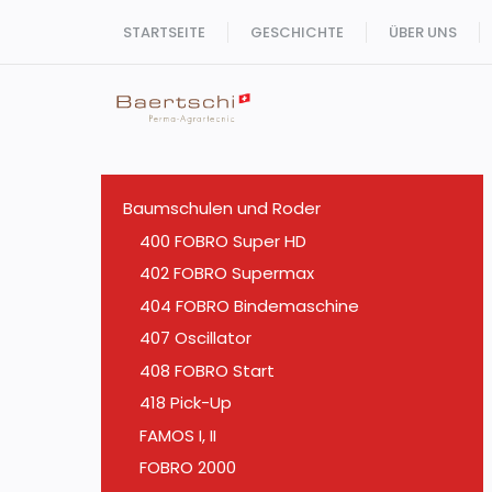
Zum
STARTSEITE
GESCHICHTE
ÜBER UNS
Inhalt
springen
Baumschulen und Roder
400 FOBRO Super HD
402 FOBRO Supermax
404 FOBRO Bindemaschine
407 Oscillator
408 FOBRO Start
418 Pick-Up
FAMOS I, II
FOBRO 2000