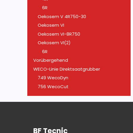
6R
Oekosem V 4R750-30
Oekosem VI
Oekosem VI-8R750
Oekosem VI(2)
6R
Vorübergehend
WECO-Linie Direktsaatgrubber
749 WecoDyn
756 WecoCut
BF Tecnic