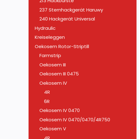
213 Hackbürste
237 Sternhackgerät Haruwy
240 Hackgerät Universal
Hydraulic
Kreiseleggen
Oekosem Rotor-Striptill
Farmstrip
Oekosem III
Oekosem III 0475
Oekosem IV
4R
6R
Oekosem IV 0470
Oekosem IV 0470/0470/4R750
Oekosem V
4R