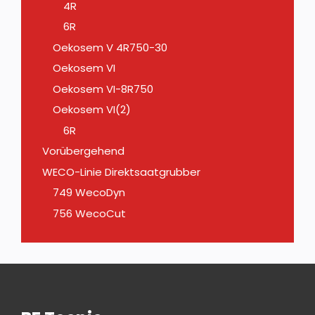
4R
6R
Oekosem V 4R750-30
Oekosem VI
Oekosem VI-8R750
Oekosem VI(2)
6R
Vorübergehend
WECO-Linie Direktsaatgrubber
749 WecoDyn
756 WecoCut