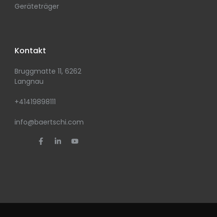
Geräteträger
Kontakt
Bruggmatte 11, 6262
Langnau
+41419898111
info@baertschi.com