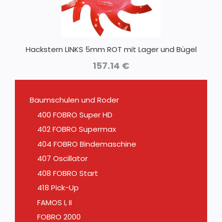
Hackstern LINKS 5mm ROT mit Lager und Bügel
157.14
€
Baumschulen und Roder
400 FOBRO Super HD
402 FOBRO Supermax
404 FOBRO Bindemaschine
407 Oscillator
408 FOBRO Start
418 Pick-Up
FAMOS I, II
FOBRO 2000