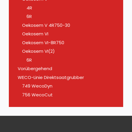
4R
6R
Oekosem V 4R750-30
Oekosem VI
Oekosem VI-8R750
Oekosem VI(2)
6R
Vorübergehend
WECO-Linie Direktsaatgrubber
749 WecoDyn
756 WecoCut