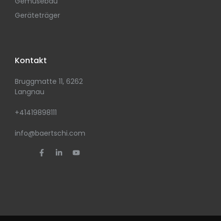
Gemüsebau
Geräteträger
Kontakt
Bruggmatte 11, 6262
Langnau
+41419898111
info@baertschi.com