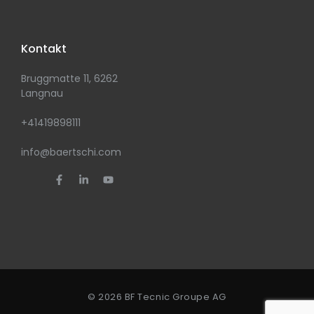
Kontakt
Bruggmatte 11, 6262
Langnau
+41419898111
info@baertschi.com
© 2026 BF Tecnic Groupe AG