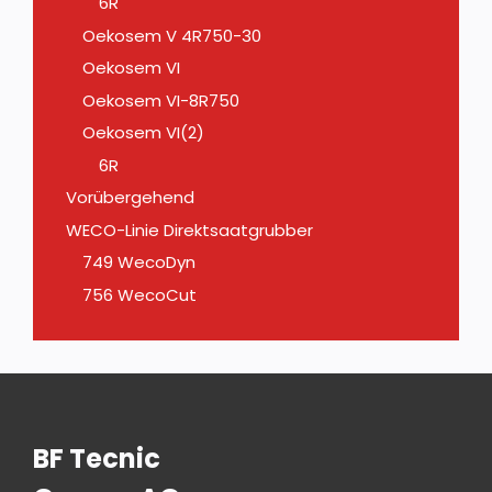
6R
Oekosem V 4R750-30
Oekosem VI
Oekosem VI-8R750
Oekosem VI(2)
6R
Vorübergehend
WECO-Linie Direktsaatgrubber
749 WecoDyn
756 WecoCut
BF Tecnic