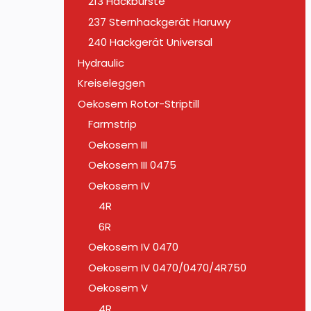
213 Hackbürste
237 Sternhackgerät Haruwy
240 Hackgerät Universal
Hydraulic
Kreiseleggen
Oekosem Rotor-Striptill
Farmstrip
Oekosem III
Oekosem III 0475
Oekosem IV
4R
6R
Oekosem IV 0470
Oekosem IV 0470/0470/4R750
Oekosem V
4R