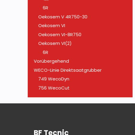
6R
Oekosem V 4R750-30
Oekosem VI
Oekosem VI-8R750
Oekosem VI(2)
6R
Vorübergehend
WECO-Linie Direktsaatgrubber
749 WecoDyn
756 WecoCut
BF Tecnic