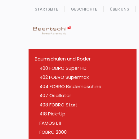
Zum
STARTSEITE
GESCHICHTE
ÜBER UNS
Inhalt
springen
Baumschulen und Roder
400 FOBRO Super HD
402 FOBRO Supermax
404 FOBRO Bindemaschine
407 Oscillator
408 FOBRO Start
418 Pick-Up
FAMOS I, II
FOBRO 2000