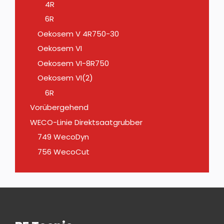
4R
6R
Oekosem V 4R750-30
Oekosem VI
Oekosem VI-8R750
Oekosem VI(2)
6R
Vorübergehend
WECO-Linie Direktsaatgrubber
749 WecoDyn
756 WecoCut