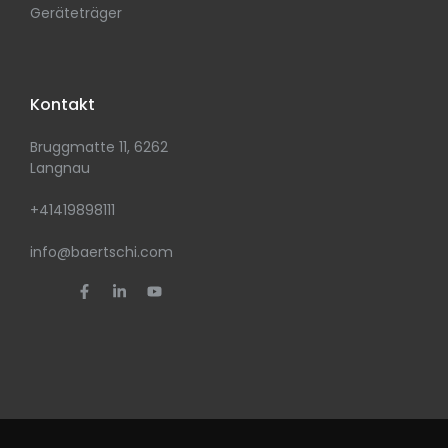
Geräteträger
Kontakt
Bruggmatte 11, 6262
Langnau
+41419898111
info@baertschi.com