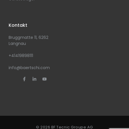
Kontakt
Bruggmatte 11, 6262
Langnau
+41419898111
info@baertschi.com
© 2026 BF Tecnic Groupe AG