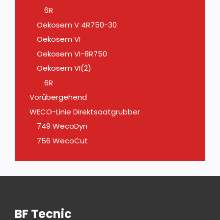
6R
Oekosem V 4R750-30
Oekosem VI
Oekosem VI-8R750
Oekosem VI(2)
6R
Vorübergehend
WECO-Linie Direktsaatgrubber
749 WecoDyn
756 WecoCut
BF Tecnic