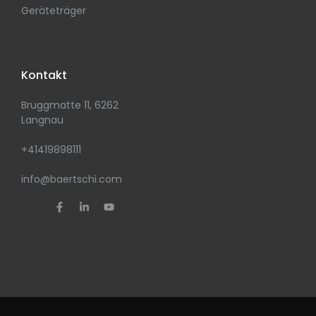
Geräteträger
Kontakt
Bruggmatte 11, 6262
Langnau
+41419898111
info@baertschi.com