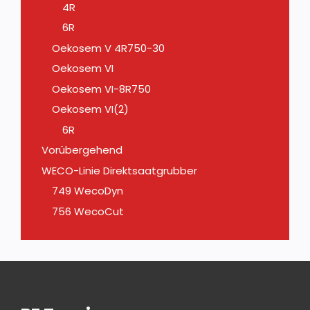
4R
6R
Oekosem V 4R750-30
Oekosem VI
Oekosem VI-8R750
Oekosem VI(2)
6R
Vorübergehend
WECO-Linie Direktsaatgrubber
749 WecoDyn
756 WecoCut