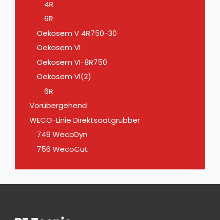
4R
6R
Oekosem V 4R750-30
Oekosem VI
Oekosem VI-8R750
Oekosem VI(2)
6R
Vorübergehend
WECO-Linie Direktsaatgrubber
749 WecoDyn
756 WecoCut