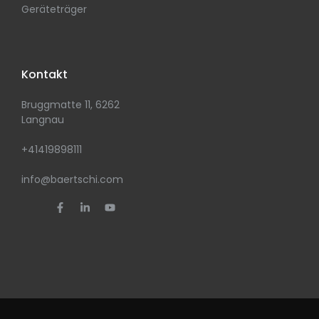
Geräteträger
Kontakt
Bruggmatte 11, 6262
Langnau
+41419898111
info@baertschi.com