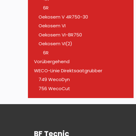
6R
Oekosem V 4R750-30
Oekosem VI
Oekosem VI-8R750
Oekosem VI(2)
6R
Vorübergehend
WECO-Linie Direktsaatgrubber
749 WecoDyn
756 WecoCut
BF Tecnic