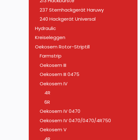
213 Hackbürste
237 Sternhackgerät Haruwy
240 Hackgerät Universal
Hydraulic
Kreiseleggen
Oekosem Rotor-Striptill
Farmstrip
Oekosem III
Oekosem III 0475
Oekosem IV
4R
6R
Oekosem IV 0470
Oekosem IV 0470/0470/4R750
Oekosem V
4R