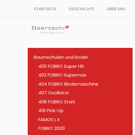
Zum
STARTSEITE
GESCHICHTE
ÜBER UNS
Inhalt
springen
Baumschulen und Roder
400 FOBRO Super HD
402 FOBRO Supermax
404 FOBRO Bindemaschine
407 Oscillator
408 FOBRO Start
418 Pick-Up
FAMOS I, II
FOBRO 2000