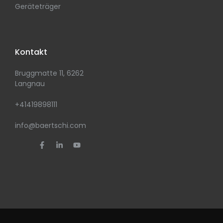
Geräteträger
Kontakt
Bruggmatte 11, 6262
Langnau
+41419898111
info@baertschi.com