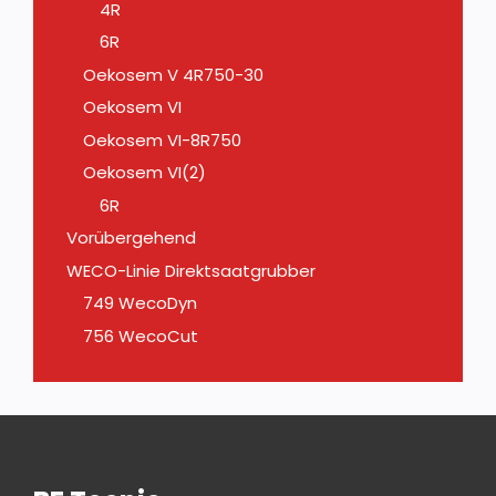
4R
6R
Oekosem V 4R750-30
Oekosem VI
Oekosem VI-8R750
Oekosem VI(2)
6R
Vorübergehend
WECO-Linie Direktsaatgrubber
749 WecoDyn
756 WecoCut