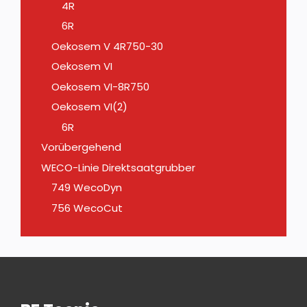
4R
6R
Oekosem V 4R750-30
Oekosem VI
Oekosem VI-8R750
Oekosem VI(2)
6R
Vorübergehend
WECO-Linie Direktsaatgrubber
749 WecoDyn
756 WecoCut