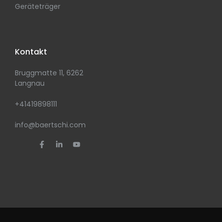
Geräteträger
Kontakt
Bruggmatte 11, 6262
Langnau
+41419898111
info@baertschi.com