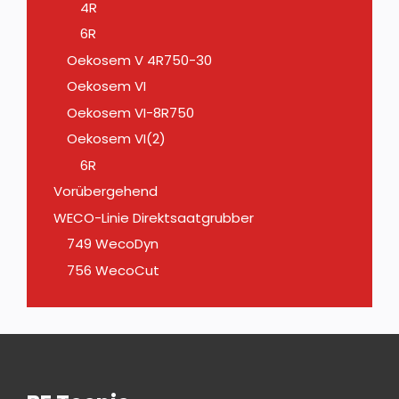
4R
6R
Oekosem V 4R750-30
Oekosem VI
Oekosem VI-8R750
Oekosem VI(2)
6R
Vorübergehend
WECO-Linie Direktsaatgrubber
749 WecoDyn
756 WecoCut