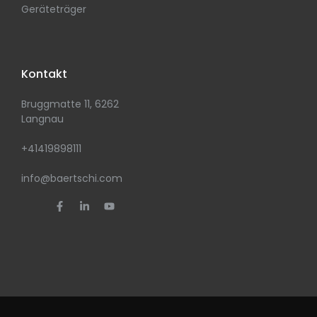
Geräteträger
Kontakt
Bruggmatte 11, 6262
Langnau
+41419898111
info@baertschi.com