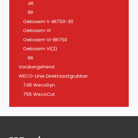
4R
6R
Oekosem V 4R750-30
Oekosem VI
Oekosem VI-8R750
Oekosem VI(2)
6R
Vorübergehend
WECO-Linie Direktsaatgrubber
749 WecoDyn
756 WecoCut