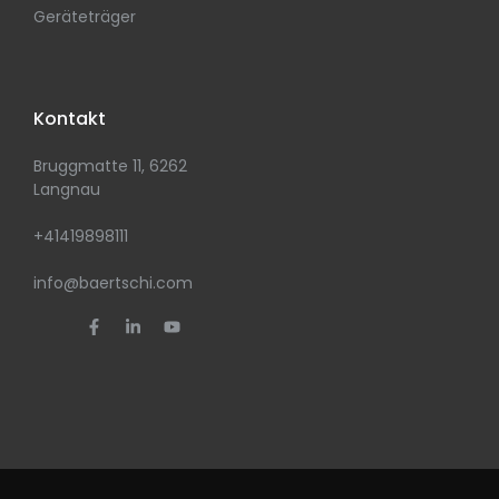
Geräteträger
Kontakt
Bruggmatte 11, 6262
Langnau
+41419898111
info@baertschi.com