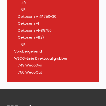
4R
6R
Oekosem V 4R750-30
Oekosem VI
Oekosem VI-8R750
Oekosem VI(2)
6R
Vorübergehend
WECO-Linie Direktsaatgrubber
749 WecoDyn
756 WecoCut