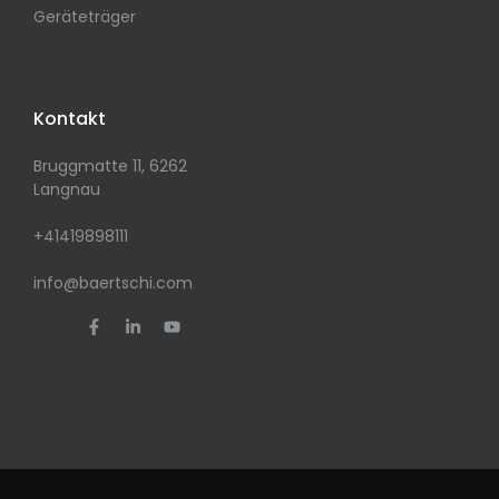
Geräteträger
Kontakt
Bruggmatte 11, 6262
Langnau
+41419898111
info@baertschi.com