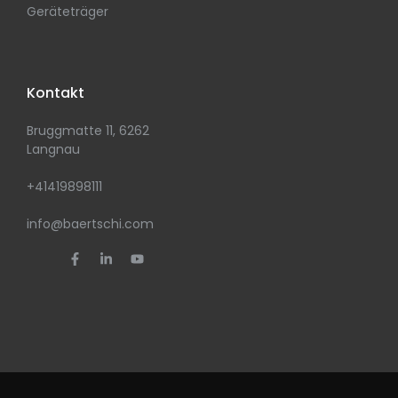
Geräteträger
Kontakt
Bruggmatte 11, 6262
Langnau
+41419898111
info@baertschi.com