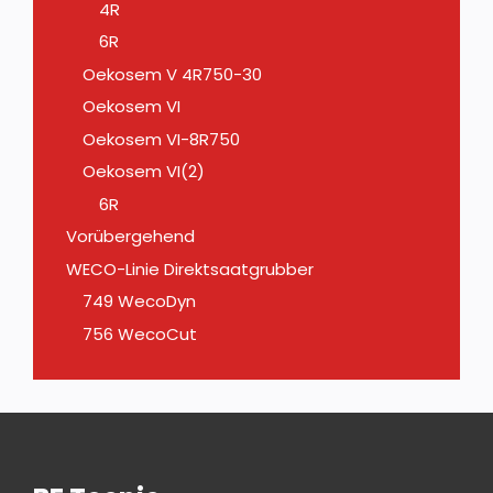
4R
6R
Oekosem V 4R750-30
Oekosem VI
Oekosem VI-8R750
Oekosem VI(2)
6R
Vorübergehend
WECO-Linie Direktsaatgrubber
749 WecoDyn
756 WecoCut