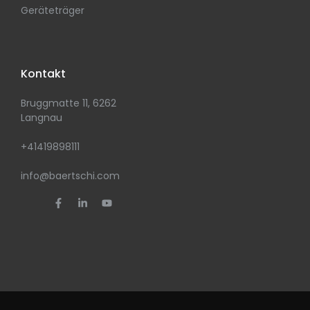
Geräteträger
Kontakt
Bruggmatte 11, 6262
Langnau
+41419898111
info@baertschi.com