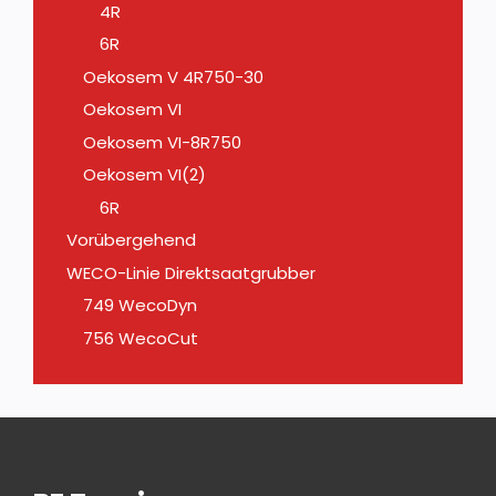
4R
6R
Oekosem V 4R750-30
Oekosem VI
Oekosem VI-8R750
Oekosem VI(2)
6R
Vorübergehend
WECO-Linie Direktsaatgrubber
749 WecoDyn
756 WecoCut