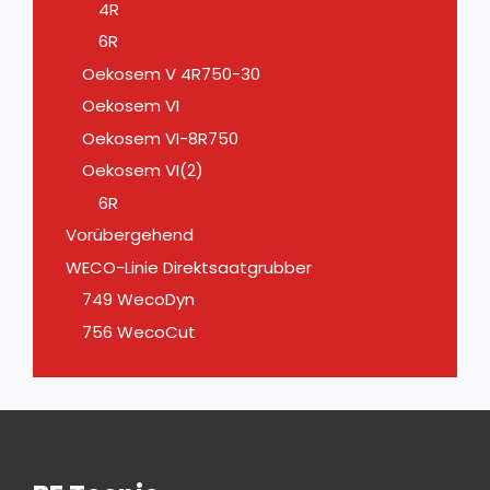
4R
6R
Oekosem V 4R750-30
Oekosem VI
Oekosem VI-8R750
Oekosem VI(2)
6R
Vorübergehend
WECO-Linie Direktsaatgrubber
749 WecoDyn
756 WecoCut