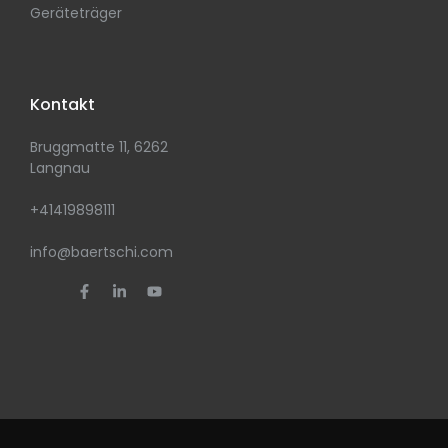
Geräteträger
Kontakt
Bruggmatte 11, 6262
Langnau
+41419898111
info@baertschi.com