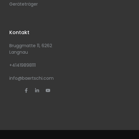
Geräteträger
Kontakt
Bruggmatte 11, 6262
Langnau
+41419898111
info@baertschi.com