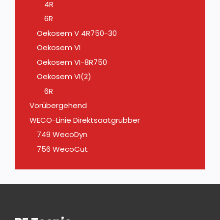
4R
6R
Oekosem V 4R750-30
Oekosem VI
Oekosem VI-8R750
Oekosem VI(2)
6R
Vorübergehend
WECO-Linie Direktsaatgrubber
749 WecoDyn
756 WecoCut