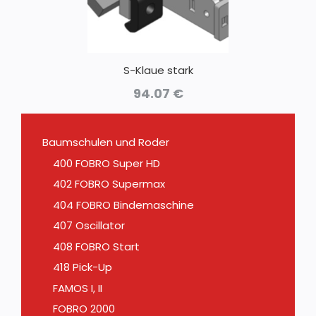
S-Klaue stark
94.07
€
Baumschulen und Roder
400 FOBRO Super HD
402 FOBRO Supermax
404 FOBRO Bindemaschine
407 Oscillator
408 FOBRO Start
418 Pick-Up
FAMOS I, II
FOBRO 2000