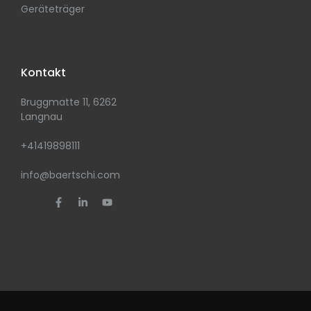
Geräteträger
Kontakt
Bruggmatte 11, 6262
Langnau
+41419898111
info@baertschi.com