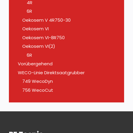
4R
6R
Oekosem V 4R750-30
Oekosem VI
Oekosem VI-8R750
Oekosem VI(2)
6R
Vorübergehend
WECO-Linie Direktsaatgrubber
749 WecoDyn
756 WecoCut