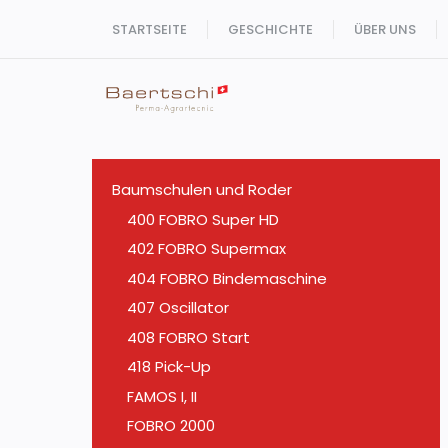
Zum
STARTSEITE
GESCHICHTE
ÜBER UNS
Inhalt
springen
Baumschulen und Roder
400 FOBRO Super HD
402 FOBRO Supermax
404 FOBRO Bindemaschine
407 Oscillator
408 FOBRO Start
418 Pick-Up
FAMOS I, II
FOBRO 2000