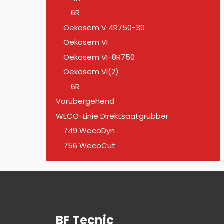
6R
Oekosem V 4R750-30
Oekosem VI
Oekosem VI-8R750
Oekosem VI(2)
6R
Vorübergehend
WECO-Linie Direktsaatgrubber
749 WecoDyn
756 WecoCut
BF Tecnic