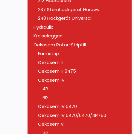
213 Hackbürste
237 Sternhackgerät Haruwy
240 Hackgerät Universal
Hydraulic
Kreiseleggen
Oekosem Rotor-Striptill
Farmstrip
Oekosem III
Oekosem III 0475
Oekosem IV
4R
6R
Oekosem IV 0470
Oekosem IV 0470/0470/4R750
Oekosem V
4R