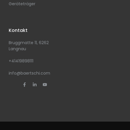
Geräteträger
Kontakt
Bruggmatte 11, 6262
Langnau
+41419898111
info@baertschi.com