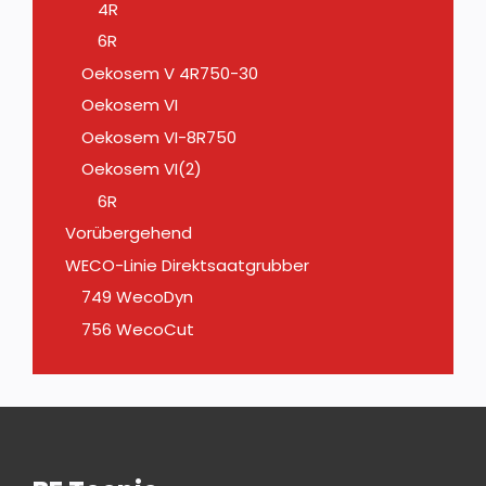
4R
6R
Oekosem V 4R750-30
Oekosem VI
Oekosem VI-8R750
Oekosem VI(2)
6R
Vorübergehend
WECO-Linie Direktsaatgrubber
749 WecoDyn
756 WecoCut