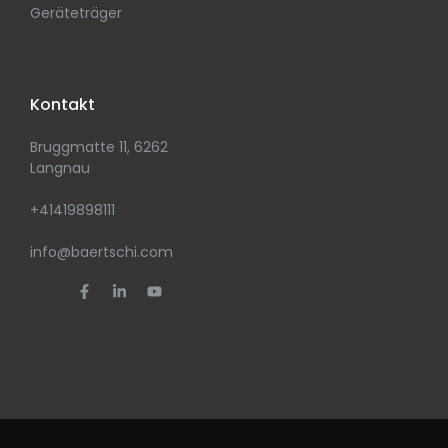
Geräteträger
Kontakt
Bruggmatte 11, 6262
Langnau
+41419898111
info@baertschi.com