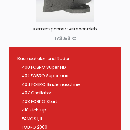
Kettenspanner Seitenantrieb
173.53
€
Baumschulen und Roder
400 FOBRO Super HD
402 FOBRO Supermax
404 FOBRO Bindemaschine
407 Oscillator
408 FOBRO Start
418 Pick-Up
FAMOS I, II
FOBRO 2000