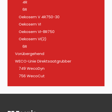
4R
6R
Oekosem V 4R750-30
Oekosem VI
Oekosem VI-8R750
Oekosem VI(2)
6R
Vorübergehend
WECO-Linie Direktsaatgrubber
749 WecoDyn
756 WecoCut