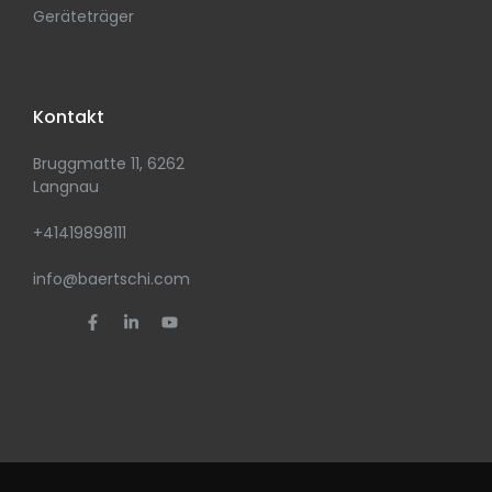
Geräteträger
Kontakt
Bruggmatte 11, 6262
Langnau
+41419898111
info@baertschi.com