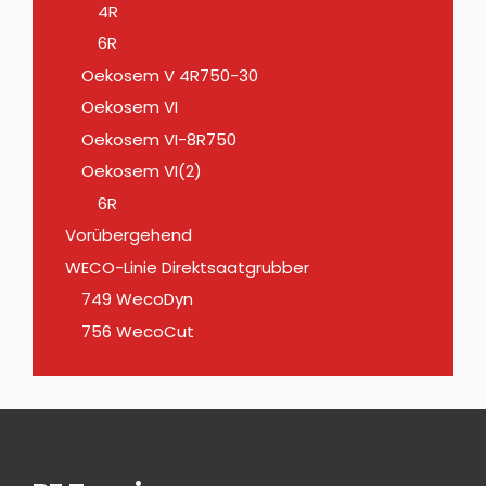
4R
6R
Oekosem V 4R750-30
Oekosem VI
Oekosem VI-8R750
Oekosem VI(2)
6R
Vorübergehend
WECO-Linie Direktsaatgrubber
749 WecoDyn
756 WecoCut