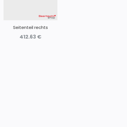
Seitenteil rechts
412.63
€