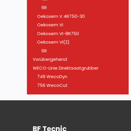
6R
Oekosem V 4R750-30
Oekosem VI
Oekosem VI-8R750
Oekosem VI(2)
6R
Vorübergehend
WECO-Linie Direktsaatgrubber
749 WecoDyn
756 WecoCut
BF Tecnic