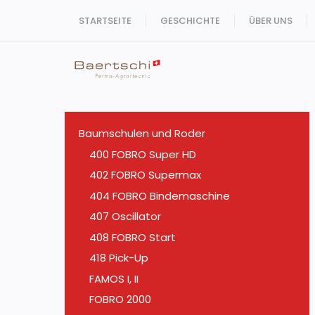
Zum
STARTSEITE
GESCHICHTE
ÜBER UNS
Inhalt
springen
Baumschulen und Roder
400 FOBRO Super HD
402 FOBRO Supermax
404 FOBRO Bindemaschine
407 Oscillator
408 FOBRO Start
418 Pick-Up
FAMOS I, II
FOBRO 2000