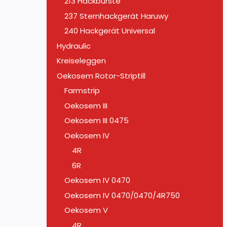
213 Hackbürste
237 Sternhackgerät Haruwy
240 Hackgerät Universal
Hydraulic
Kreiseleggen
Oekosem Rotor-Striptill
Farmstrip
Oekosem III
Oekosem III 0475
Oekosem IV
4R
6R
Oekosem IV 0470
Oekosem IV 0470/0470/4R750
Oekosem V
4R