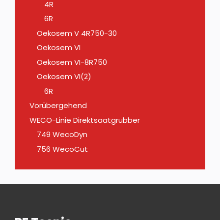
4R
6R
Oekosem V 4R750-30
Oekosem VI
Oekosem VI-8R750
Oekosem VI(2)
6R
Vorübergehend
WECO-Linie Direktsaatgrubber
749 WecoDyn
756 WecoCut