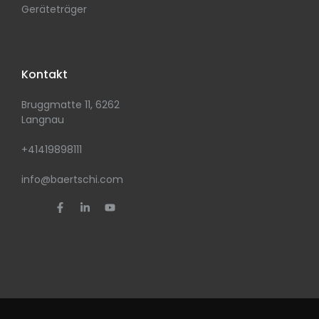
Geräteträger
Kontakt
Bruggmatte 11, 6262
Langnau
+41419898111
info@baertschi.com