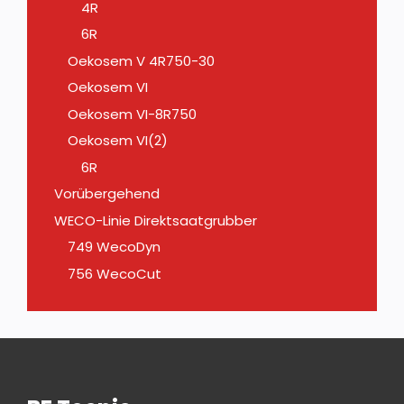
4R
6R
Oekosem V 4R750-30
Oekosem VI
Oekosem VI-8R750
Oekosem VI(2)
6R
Vorübergehend
WECO-Linie Direktsaatgrubber
749 WecoDyn
756 WecoCut