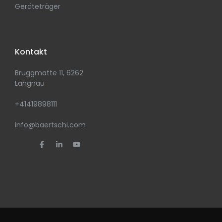
Geräteträger
Kontakt
Bruggmatte 11, 6262
Langnau
+41419898111
info@baertschi.com