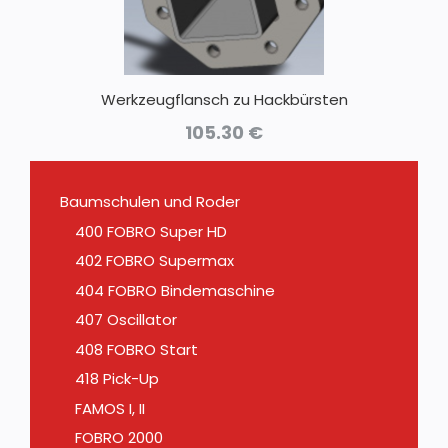
Werkzeugflansch zu Hackbürsten
105.30
€
Baumschulen und Roder
400 FOBRO Super HD
402 FOBRO Supermax
404 FOBRO Bindemaschine
407 Oscillator
408 FOBRO Start
418 Pick-Up
FAMOS I, II
FOBRO 2000