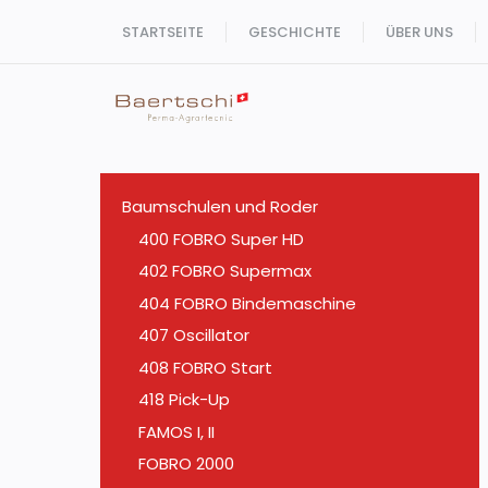
Zum
STARTSEITE
GESCHICHTE
ÜBER UNS
Inhalt
springen
Baumschulen und Roder
400 FOBRO Super HD
402 FOBRO Supermax
404 FOBRO Bindemaschine
407 Oscillator
408 FOBRO Start
418 Pick-Up
FAMOS I, II
FOBRO 2000