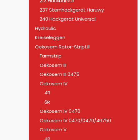
213 Hackbürste
237 Sternhackgerät Haruwy
240 Hackgerät Universal
Hydraulic
Kreiseleggen
Oekosem Rotor-Striptill
Farmstrip
Oekosem III
Oekosem III 0475
Oekosem IV
4R
6R
Oekosem IV 0470
Oekosem IV 0470/0470/4R750
Oekosem V
4R