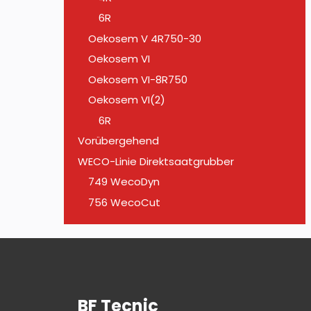
6R
Oekosem V 4R750-30
Oekosem VI
Oekosem VI-8R750
Oekosem VI(2)
6R
Vorübergehend
WECO-Linie Direktsaatgrubber
749 WecoDyn
756 WecoCut
BF Tecnic