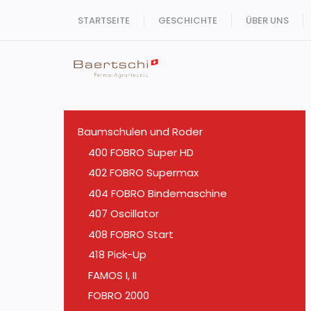
Zum
STARTSEITE
GESCHICHTE
ÜBER UNS
Inhalt
springen
Baumschulen und Roder
400 FOBRO Super HD
402 FOBRO Supermax
404 FOBRO Bindemaschine
407 Oscillator
408 FOBRO Start
418 Pick-Up
FAMOS I, II
FOBRO 2000