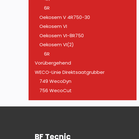
6R
Oekosem V 4R750-30
Oekosem VI
Oekosem VI-8R750
Oekosem VI(2)
6R
Vorübergehend
WECO-Linie Direktsaatgrubber
749 WecoDyn
756 WecoCut
BF Tecnic