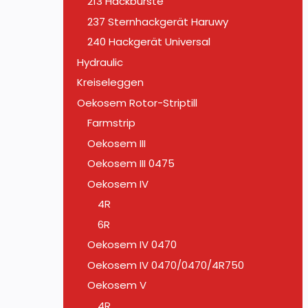
213 Hackbürste
237 Sternhackgerät Haruwy
240 Hackgerät Universal
Hydraulic
Kreiseleggen
Oekosem Rotor-Striptill
Farmstrip
Oekosem III
Oekosem III 0475
Oekosem IV
4R
6R
Oekosem IV 0470
Oekosem IV 0470/0470/4R750
Oekosem V
4R